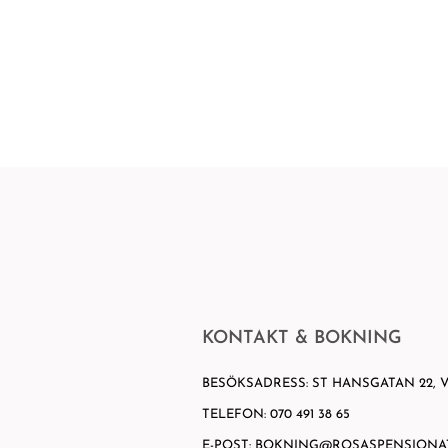
RESTAURANG
MÖTE & EVENT
OM OSS
KONTAKT & BOKNING
BESÖKSADRESS: ST HANSGATAN 22, V
TELEFON: 070 491 38 65
E-POST: BOKNING@ROSASPENSIONAT