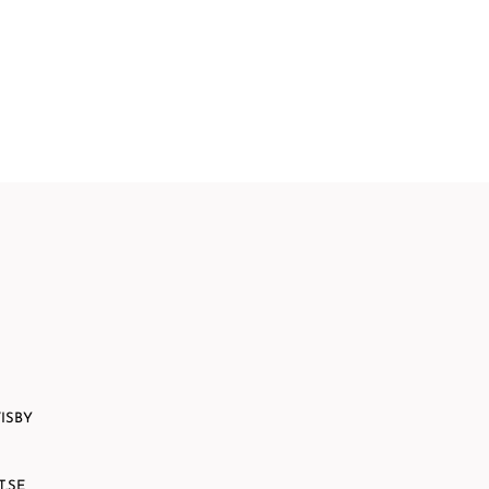
KONTAKT
ISBY
.SE