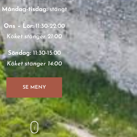
Måndag-tisdag:
stängt
Ons – Lör:
11:30-22:00
Köket stänger 21:00
Söndag:
11:30-15:00
Köket stänger 14:00
SE MENY